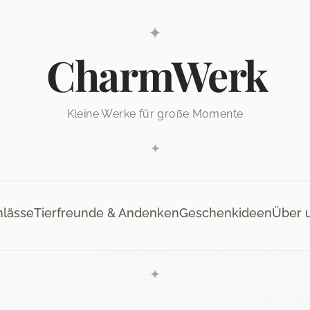
✦
CharmWerk
Kleine Werke für große Momente
✦
nlässe
Tierfreunde & Andenken
Geschenkideen
Über 
✦