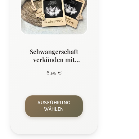
Schwangerschaft
verkünden mit
Ultraschallbild-
6,95
€
Rahmen
Dieses
Produkt
AUSFÜHRUNG
weist
WÄHLEN
mehrere
Varianten
auf.
Die