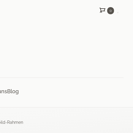
0
+
uns
Blog
bild-Rahmen