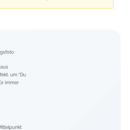
ngsfoto
 aus
rfekt, um “Du
ür immer
Mittelpunkt