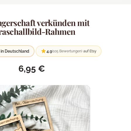
gerschaft verkünden mit
raschallbild-Rahmen
 in Deutschland
4.9
(105 Bewertungen)
auf Etsy
6,95
€