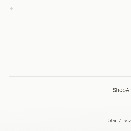
Skip to content
✦
Shop
A
Start
/
Bab