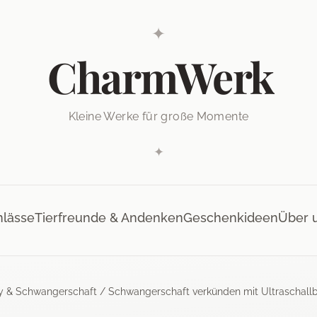
✦
CharmWerk
Kleine Werke für große Momente
✦
nlässe
Tierfreunde & Andenken
Geschenkideen
Über 
y & Schwangerschaft
/ Schwangerschaft verkünden mit Ultraschall