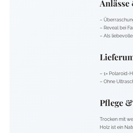
Anlässe
– Überraschung
– Reveal bei F
– Als liebevol
Lieferu
– 1× Polaroid
– Ohne Ultrasch
Pflege &
Trocken mit w
Holz ist ein Na