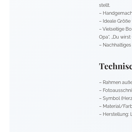
stellt.
– Handgemacht i
– Ideale Größe f
– Vielseitige B
Opa“, „Du wirst 
– Nachhaltiges 
Technis
– Rahmen außen
– Fotoausschnitt
– Symbol (Herz
– Material/Farb
– Herstellung: 