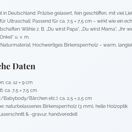
n Deutschland: Präzise gelasert, fein geschliffen, mit viel Li
ür Ultraschall: Passend für ca. 7,5 × 7,5 cm – wirkt wie ein ech
otschaften: Wähle z. B. „Du wirst Papa“, „Du wirst Mama“, „Ihr
Onkel“ u. v. m.
Naturmaterial: Hochwertiges Birkensperrholz – warm, langlebi
che Daten
: ca. 12 × 9 cm
: ca. 7,5 × 7,5 cm
/Babybody/Bärchen etc.): ca. 2,5 × 2,5 cm
e: naturbelassenes Birkensperrholz (3 mm), helle Holzoptik
Laserschnitt & -gravur, handveredelt