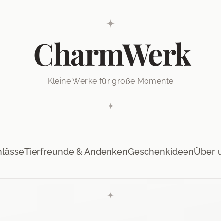
✦
CharmWerk
Kleine Werke für große Momente
✦
nlässe
Tierfreunde & Andenken
Geschenkideen
Über 
✦