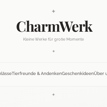
✦
CharmWerk
Kleine Werke für große Momente
✦
nlässe
Tierfreunde & Andenken
Geschenkideen
Über 
✦