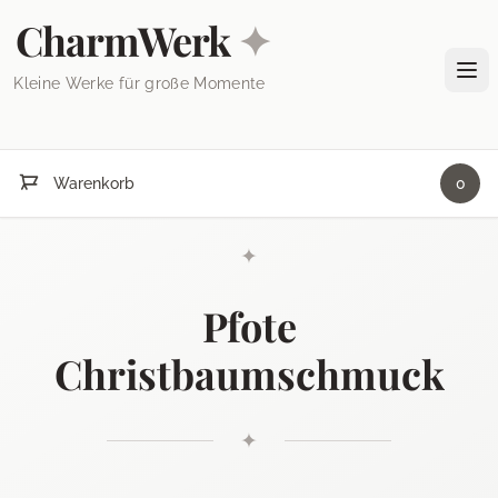
Skip to content
CharmWerk
✦
Tog
Kleine Werke für große Momente
Warenkorb
0
✦
Pfote
Christbaumschmuck
✦