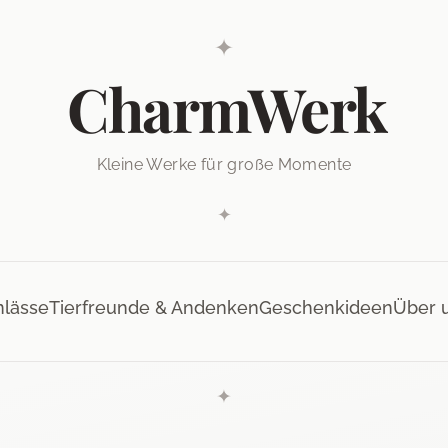
✦
CharmWerk
Kleine Werke für große Momente
✦
nlässe
Tierfreunde & Andenken
Geschenkideen
Über 
✦