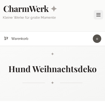
Skip to content
CharmWerk
✦
Tog
Kleine Werke für große Momente
Warenkorb
0
✦
Hund Weihnachtsdeko
✦