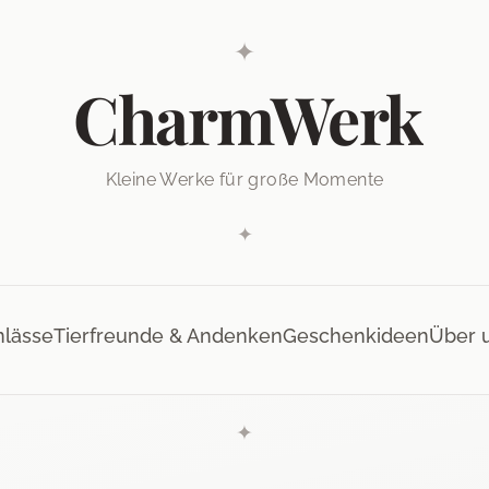
✦
CharmWerk
Kleine Werke für große Momente
✦
nlässe
Tierfreunde & Andenken
Geschenkideen
Über 
✦