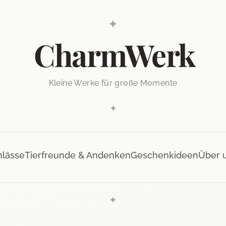
✦
CharmWerk
Kleine Werke für große Momente
✦
nlässe
Tierfreunde & Andenken
Geschenkideen
Über 
✦