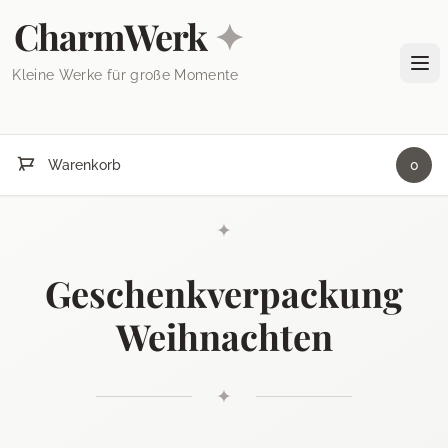
Skip to content
CharmWerk
✦
Tog
Kleine Werke für große Momente
Warenkorb
0
✦
Geschenkverpackung
Weihnachten
✦