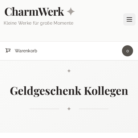
Skip to content
CharmWerk
✦
Tog
Kleine Werke für große Momente
Warenkorb
0
✦
Geldgeschenk Kollegen
✦