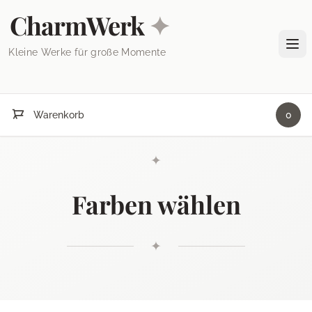
Skip to content
CharmWerk
✦
Tog
Kleine Werke für große Momente
Warenkorb
0
✦
Farben wählen
✦