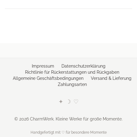
Optione
können
auf
der
Produkts
gewählt
werden
Impressum
Datenschutzerklärung
Richtlinie für Rückerstattungen und Rückgaben
Allgemeine Geschäftsbedingungen
Versand & Lieferung
Zahlungsarten
✦
☽
♡
© 2026 CharmWerk. Kleine Werke für große Momente.
Handgefertigt mit ♡ für besondere Momente