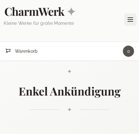
Skip to content
CharmWerk
✦
Tog
Kleine Werke für große Momente
Warenkorb
0
✦
Enkel Ankündigung
✦