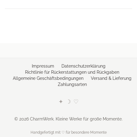
Optione
können
auf
der
Produkts
gewählt
werden
Impressum
Datenschutzerklärung
Richtlinie für Rückerstattungen und Rückgaben
Allgemeine Geschäftsbedingungen
Versand & Lieferung
Zahlungsarten
✦
☽
♡
© 2026 CharmWerk. Kleine Werke für große Momente.
Handgefertigt mit ♡ für besondere Momente