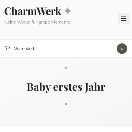
Skip to content
CharmWerk
✦
Tog
Kleine Werke für große Momente
Warenkorb
0
✦
Baby erstes Jahr
✦