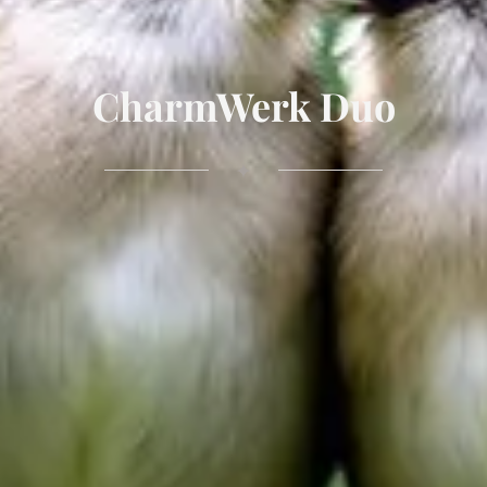
CharmWerk Duo
✦