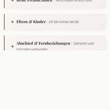
:
Verschieden & doch eins.
Eltern & Kinder
:
Ich bin immer bei dir.
Abschied & Fernbeziehungen
:
Getrennt und
trotzdem verbunden.
Geschwister & Herzensmenschen
:
Wir gehören
zusammen.
Bald erhältlich: